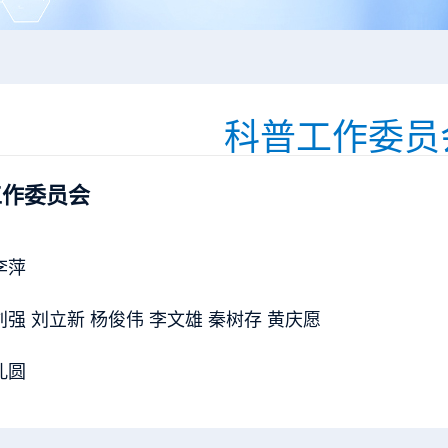
科普工作委员
工作委员会
李萍
强 刘立新 杨俊伟 李文雄 秦树存 黄庆愿
孔圆