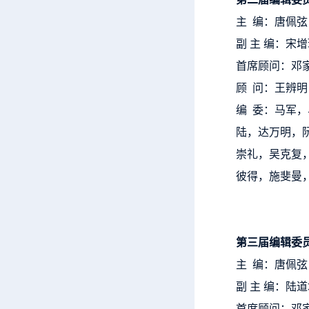
主 编：唐佩弦
副 主 编：宋
首席顾问：邓
顾 问：王辨
编 委：马军
陆，达万明，
崇礼，吴克复
彼得，施斐曼
第三届编辑委
主 编：唐佩弦
副 主 编：陆
首席顾问：邓