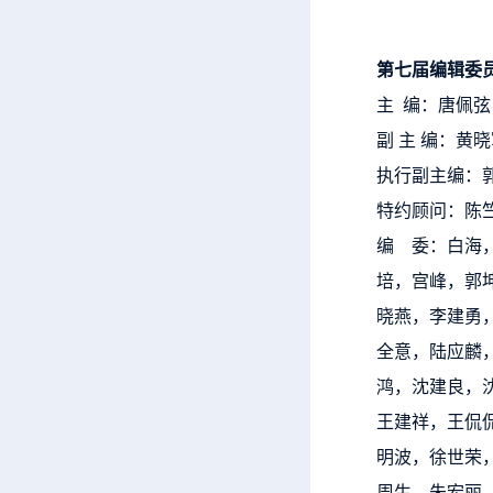
第七届编辑委
主 编：唐佩弦
副 主 编：黄
执行副主编：
特约顾问：陈
编 委：白海
培，宫峰，郭
晓燕，李建勇
全意，陆应麟
鸿，沈建良，
王建祥，王侃
明波，徐世荣
周生，朱宏丽