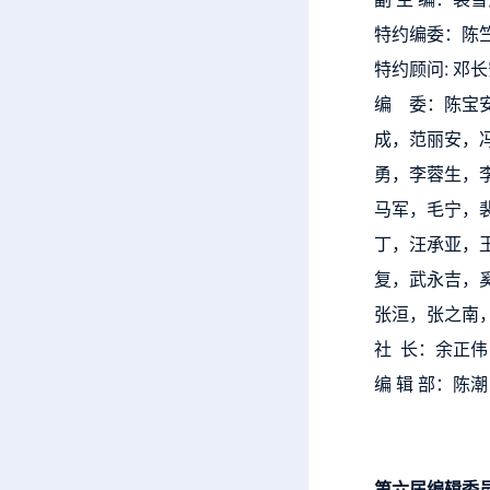
特约编委：陈
特约顾问: 邓
编 委：陈宝
成，范丽安，
勇，李蓉生，
马军，毛宁，
丁，汪承亚，
复，武永吉，
张洹，张之南
社 长：余正伟
编 辑 部：陈
第六届编辑委