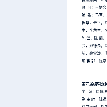
顾 问：王振
编 委：马军
振华，朱平，
生，李蓉生，
陈 竺，陈 
芸，郑德先，
新，裴雪涛，
编 辑 部：陈
第四届编辑委
主 编：唐佩
副 主 编：陆
首席顾问：邓