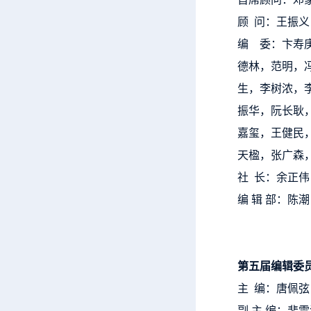
顾 问：王振
编 委：卞寿
德林，范明，
生，李树浓，
振华，阮长耿
嘉玺，王健民
天楹，张广森
社 长：余正伟
编 辑 部：陈
第五届编辑委
主 编：唐佩弦
副 主 编：裴