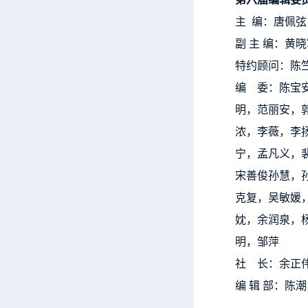
主 编：唐佩弦
副 主 编：黄
特约顾问：陈
编 委：陈宝
明，范丽安，
浓，李薇，李
宁，孟凡义，
宋善俊孙慧，
克复，吴敏媛
妉，余润泉，
明，邹萍
社 长：余正
编 辑 部：陈