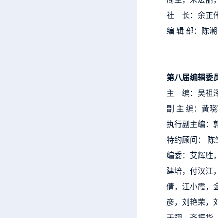
社 长：余正
编 辑 部：陈
第八届编辑委
主 编：吴祖
副 主 编：黄
执行副主编：
特约顾问： 陈
编委：艾辉胜
建培，付汉江，
倩，江小霞，
彦，刘艳荣，
天翔，齐振华