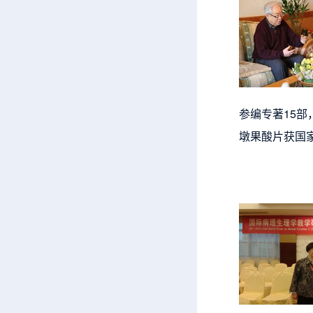
参编专著15
墩果酸片获国家