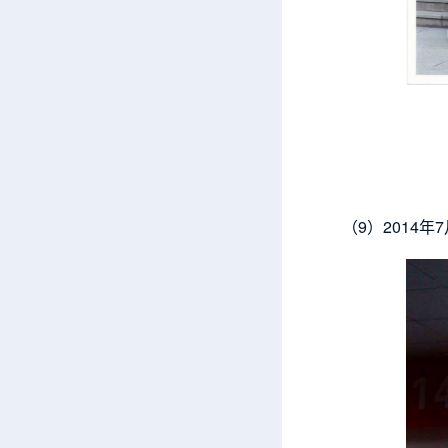
（9）2014