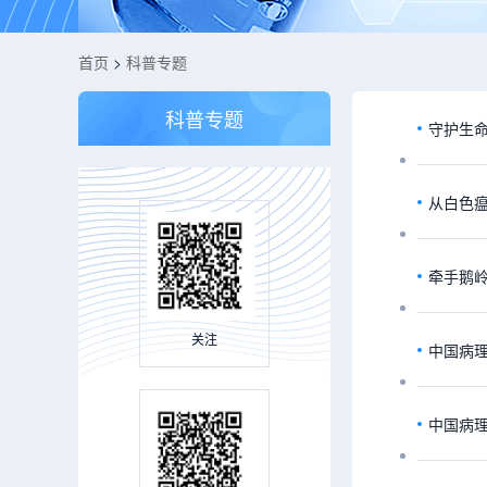
首页
>
科普专题
科普专题
守护生命
从白色
牵手鹅岭
关注
中国病