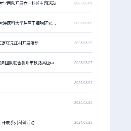
旦大学团队开展六一科普主题活动
2025/06/09
2025全国科技工作者日暨科技活动周—— 中国病理生理学会免疫专业委员会联合大连医科大学肿瘤干细胞研究院举行 “传播科学知识 点燃科学梦想” 大手拉小手科普活动
2025/06/09
正定塔元庄村开展活动
2025/05/29
科技筑梦向未来-“红医青年行”——锦州医科大学人体机能与生命健康科技志愿者服务团队联合锦州市铁路高级中学开展科普实践活动
2025/05/07
2025/03/04
2025/02/25
 开展系列科普活动
2024/09/29