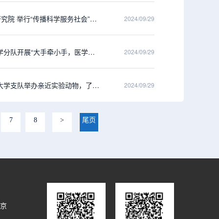
【全国科普日】中国病理生理学会免疫专业委员会联合大连医科大学肿瘤干细胞研究院 举行“传播科学服务社会”科普开放日活动
2024/09/29
【全国科普日】中国病理生理学会人体结构与功能科技志愿服务团队-重庆医科大学分队开展“大手牵小手，医学科普游”活动
2024/09/29
【全国科普日】中国病理生理学会人体机能与生命健康科技志愿者团队-海南医科大学支队举办亲近实验动物，了解人类健康的守护者科普活动
2024/09/29
7
8
>
尾页
北京