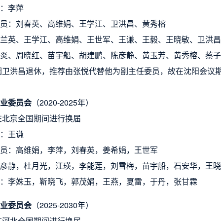
：李萍
员：刘春英、高维娟、王学江、卫洪昌、黄秀榕
兰英、王学江、高维娟、王世军、王谦、王毅、王晓敏、卫洪昌
炎、周晓红、苗宇船、胡建鹏、陈彦静、黄玉芳、黄秀榕、蔡子
年因卫洪昌退休，推荐由张悦代替他为副主任委员，故在沈阳会议
业委员会
（2020-2025年
）
年在北京全国期间进行换届
：王谦
员：高维娟，李萍，刘春英，姜希娟，王世军
彦静，杜月光，江瑛，李能莲，刘雪梅，苗宇船，石安华，王晓
：李姝玉，靳晓飞，郭茂娟，王燕，夏雷，于丹，张甘霖
业委员会
（2025-2030年）
年在河北全国期间进行换届