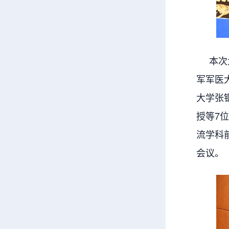
本次大
军军医
大学张
授等7
流学科
会议。