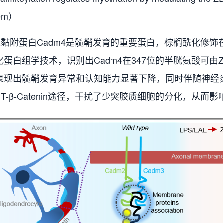
tem）
附蛋白Cadm4是髓鞘发育的重要蛋白，棕榈酰化修饰
化蛋白组学技术，识别出Cadm4在347位的半胱氨酸可由
表现出髓鞘发育异常和认知能力显著下降，同时伴随神经炎
T-β-Catenin途径，干扰了少突胶质细胞的分化，从而