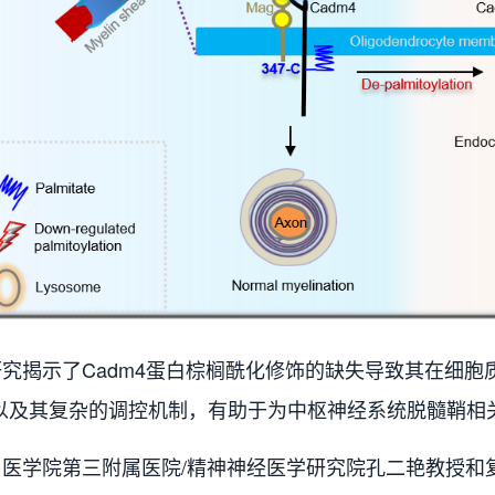
揭示了Cadm4蛋白棕榈酰化修饰的缺失导致其在细胞
以及其复杂的调控机制，有助于为中枢神经系统脱髓鞘相
学院第三附属医院/精神神经医学研究院孔二艳教授和