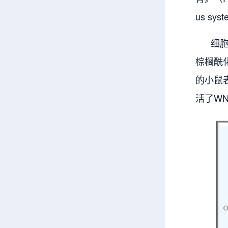
us sys
细胞黏
棕榈酰
的小鼠
活了WN