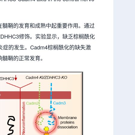
在髓鞘的发育和成熟中起重要作用。通过
ZDHHC3修饰。实验显示，缺乏棕榈酰化
症的发生。Cadm4棕榈酰化的缺失激
影响髓鞘的正常发育。