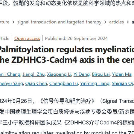
手段，髓鞘的发育和动态变化依然是脑科学领域的热点和
年9月26日，《信号传导和靶向治疗》（Signal Transduction 
）刊发中国病理生理学会蛋白质修饰与疾病专委会委员/新
学王小宁教授科研团队成果《ZDHHC3介导Cadm4的
itoylation regulates myelination by modulating the Z