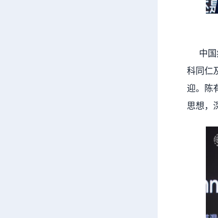
中国病
科同仁
迎。陈
思想，