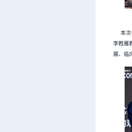
本次会
李甦雁
展、临